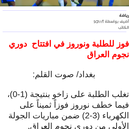
اسطة
sawt
للطلبة ونوروز في افتتاح دوري
 العراق
بغداد/ صوت القلم:
تغلب الطلبة على زاخو بنتيجة (1-0)،
خطف نوروز فوزاً ثميناً على
الكهرباء (3-2) ضمن مباريات الجولة
.
لى من دوري نجوم العراق