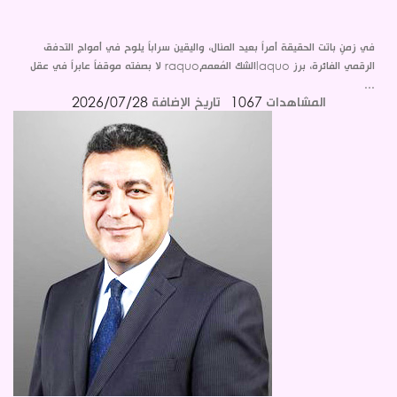
في زمنٍ باتت الحقيقة أمراً بعيد المنال، واليقين سراباً يلوح في أمواج التدفق
الرقمي الفائرة، برز laquoالشك المُعممraquo لا بصفته موقفاً عابراً في عقل
...
المشاهدات
1067
تاريخ الإضافة
2026/07/28