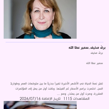
برقٌ مخيف..سمير عطا الله
برقٌ مخيف
سمير عطا الله
تغيَّر نمطُ الحياة في الأشهر الأخيرة تغيراً جذريّاً ما بين متوقعات العمر وطوارئ
السن. اختصرت برامج الأسفار ثم ألغيتها. وكنت أول من يصل إلى المؤتمرات
المقررة، وصرت أول من يعتذر. ومع ...
المشاهدات
1115
تاريخ الإضافة
2026/07/16