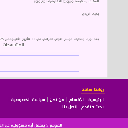
المكلف وحكومة laquo التكنوقراط raquo
يحيى الزيدي
بعد إجراء إنتخابات مجلس النواب العراقي في 11 تشرين الثانينوفمبر 2025 الدورة السادسة، والتي أفرزت عن إنتخاب هيبت الحلبوسي رئيسا للبرلمان خلال الجلسة ...
المشاهدات
1861
روابط هامة
الرئيسية
الأقسام
من نحن
سياسة الخصوصية
بحث متقدم
إتصل بنا
الموقع لا يتحمل أية مسؤولية عن ال