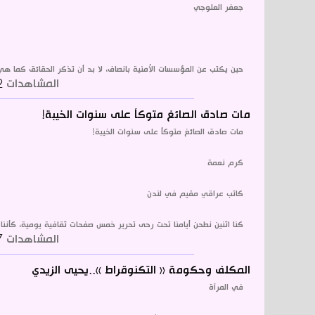
جعفر العلوجي
حين يكتب عن المؤسسات الأمنية بانصاف، لا بد أن تذكر الحقائق كما هي
المشاهدات
1532
مات صادق الصائغ متوكأ على سنوات الخيبة!
مات صادق الصائغ متوكأ على سنوات الخيبة!
كرم نعمة
كاتب عراقي مقيم في لندن
كنا اثنين نطحن أيامنا تحت رحى تحرير خمس صفحات ثقافية يومية، كأننا ن
المشاهدات
1357
المكلف وحكومة « التكنوقراط »..يحيى الزيدي
في المرآة