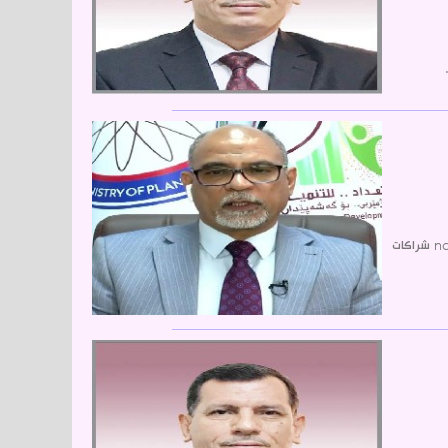
يحمل المنهاج الوزاري للحكومة العراقية الجديدة، والذي نال ثقة البرلمان للأعوام 2026ndash2029 رؤية لافتة: ldquoدولة مستقرة ndash اقتصاد منتج ndash شراكات