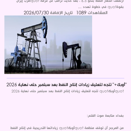
ارتفعت أسعار النفط بنحو 6.5 ، بعد حديث ترامب عن عزمه quotضرب إيران
بقوةquot في خطوة تهدد ...
المشاهدات
1089
تاريخ الإضافة
2026/07/30
"أوبك+" تتجه لتعليق زيادات إنتاج النفط بعد سبتمبر حتى نهاية 2026
quotأوبكquot تتجه لتعليق زيادات إنتاج النفط بعد سبتمبر حتى نهاية 2026
بغداد متابعة صوت القلم:
من المرجح أن توقف منظمة quotأوبكquot زياداتها التدريجية في إنتاج النفط