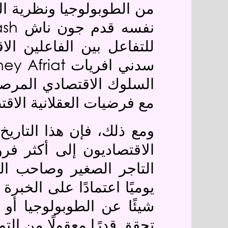
من الطوبولوجيا ونظرية الن
ash
نفسه قدم جون ناش
للتفاعل بين الفاعلين ال
ey Afriat
سدني افريات
السلوك الاقتصادي المرصود
مع فرضيات العقلانية الاقت
ومع ذلك، فإن هذا التاريخ
الاقتصاديون إلى أكثر فرو
التاجر الصغير وصاحب الم
يوميًا اعتمادًا على الخب
شيئًا عن الطوبولوجيا أو 
تحقق قدرًا معقولًا من الت