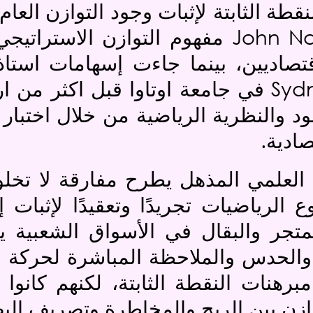
قطة الثابتة لإثبات وجود التوازن العا
John N
مفهوم التوازن الاستراتيجي
اقتصاديين، بينما جاءت إسهامات استا
Sydn
في جامعة اوتاوا قبل اكثر من ا
 والنظرية الرياضية من خلال اختبار ا
.
صادية
 العلمي المذهل يطرح مفارقة لا تخلو م
ع الرياضيات تجريدًا وتعقيدًا لإثبات
تجر والبقال في الأسواق الشعبية ي
رة والحدس والملاحظة المباشرة لحركة 
مبرهنات النقطة الثابتة، لكنهم كانوا 
وازن بين الربح والمخاطرة وتصريف الب