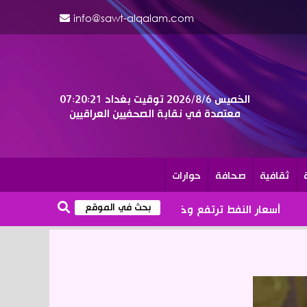
info@sawt-alqalam.com
الخميس 2026/8/6
توقيت بغداد
07:20:23
معتمدة في نقابة الصحفيين العراقيين
ثقافية
صحافة
حوارات
ر النفط ترتفع وخام برنت يتخطى الـ 86 دولارا للبرميل
qalam.com