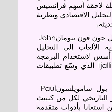
حلة لاحقة أسهم فرانسيس
لتحليل الاقتصادي ونظرية
.
ديثة
John
ل جون فون نيومان
 الألعاب إلى التحليل
أسس لاستخدام البرمجة
Tjal
الذي وسّع تطبيقات
Paul
 بول سامويلسون
 التاريخي لكل من كينيث
ن استعانا بأدوات متقدمة