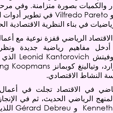
عار والكميات بصورة متزامنة. وفي مر
Vilfredo Pareto
في تطوير أدوات ا
اضيات في بناء النظرية الاقتصادية الح
لاقتصاد الرياضي قفزة نوعية مع أعما
أدخل مفاهيم رياضية جديدة ونظرية
Leonid Kantorovich
روفيتش
الذي 
ling Koopmans
، وتيالينغ كوبمانز
.
ة النشاط الاقتصادي
ياضي في الاقتصاد تجلت في أعمال
منهج الرياضي الحديث، ثم في الإنجاز
Gérard Debreu
Kenneth
و
اللذي