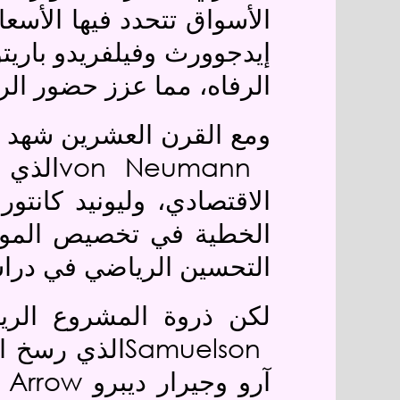
الأسواق تتحدد فيها الأس
إيدجوورث وفيلفريدو باريتو
الرفاه، مما عزز حضور الري
ومع القرن العشرين شهد ا
von Neumann
الذي 
الاقتصادي، وليونيد كانتو
الخطية في تخصيص الموارد
التحسين الرياضي في دراس
لكن ذروة المشروع الر
Samuelson
الذي رسخ ال
 Arrow
آرو وجيرار ديبرو