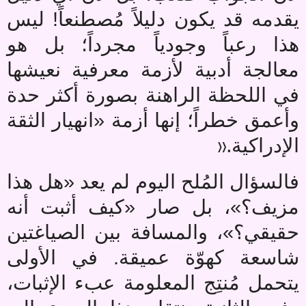
يقدمه قد يكون دليلاً مُصطنعاً! ليس
هذا رعباً وجودياً مجرداً؛ بل هو
معالجة أدبية لأزمة معرفية نعيشها
في اللحظة الراهنة بصورة أكثر حدة
وأعمق خطراً؛ إنها أزمة «انهيار الثقة
».
الإدراكية
فالسؤال المُلح اليوم لم يعد «هل هذا
مزيف؟»، بل صار «كيف أثبت أنه
حقيقي؟»، والمسافة بين الصياغتين
شاسعة كهوّة عميقة. في الأولى
يتحمل مُنتِج المعلومة عبء الإثبات،