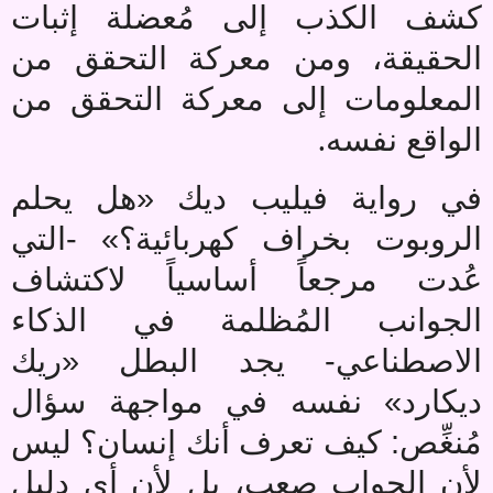
كشف الكذب إلى مُعضلة إثبات
الحقيقة، ومن معركة التحقق من
المعلومات إلى معركة التحقق من
.
الواقع نفسه
في رواية فيليب ديك «هل يحلم
الروبوت بخراف كهربائية؟» -التي
عُدت مرجعاً أساسياً لاكتشاف
الجوانب المُظلمة في الذكاء
الاصطناعي- يجد البطل «ريك
ديكارد» نفسه في مواجهة سؤال
مُنغِّص: كيف تعرف أنك إنسان؟ ليس
لأن الجواب صعب، بل لأن أي دليل